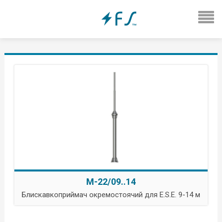
М-22/09..14
Блискавкоприймач окремостоячий для E.S.E. 9-14 м