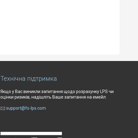
Технічна підтримка
Якщо у Вас виникли запитання щодо розрахунку LPS чи
оцінки ризиків, надішліть Ваше запитання на емейл:
🖂
support@fs-lps.com