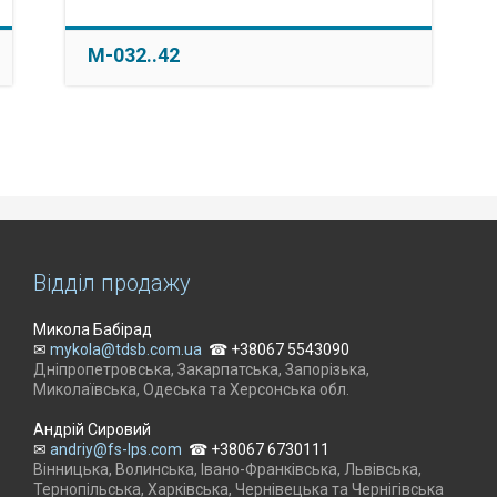
M-032..42
Відділ продажу
Микола Бабірад
✉
mykola@tdsb.com.ua
☎ +38067 5543090
Дніпропетровська, Закарпатська, Запорізька,
Миколаївська, Одеська та Херсонська обл.
Андрій Сировий
✉
andriy@fs-lps.com
☎ +38067 6730111
Вінницька, Волинська, Івано-Франківська, Львівська,
Тернопільська, Харківська, Чернівецька та Чернігівська