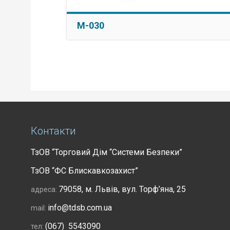
M-030
Контакти
ТзОВ “Торговий Дім “Системи Безпеки”
ТзОВ “ФС Блискавкозахист”
79058, м. Львів, вул. Торф’яна, 25
адреса:
info@tdsb.com.ua
mail:
(067) 5543090
тел: