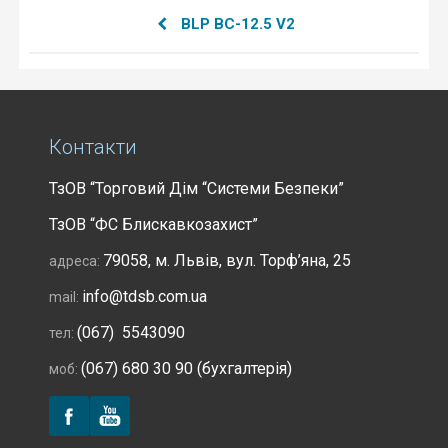
BLP BC-12.5 V2
Контакти
ТзОВ “Торговий Дім “Системи Безпеки”
ТзОВ “ФС Блискавкозахист”
79058, м. Львів, вул. Торф’яна, 25
адреса:
info@tdsb.com.ua
mail:
(067) 5543090
тел:
(067) 680 30 90 (бухгалтерія)
моб: