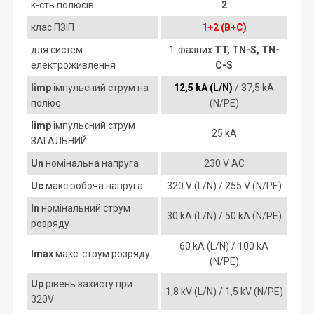
к-сть полюсів
2
клас ПЗІП
1+2 (B+C)
для систем
1-фазних
TT, TN-S, TN-
електроживлення
C-S
Iimp
імпульсний струм на
12,5 kA (L/N)
/ 37,5 kA
полюс
(N/PE)
Iimp
імпульсний струм
25 kA
ЗАГАЛЬНИЙ
Un
номінальна напруга
230 V AC
Uc
макс.робоча напруга
320 V (L/N) / 255 V (N/PE)
In
номінальний струм
30 kA (L/N) / 50 kA (N/PE)
розряду
60 kA (L/N) / 100 kA
Imax
макс. струм розряду
(N/PE)
Up
рівень захисту при
1,8 kV (L/N) / 1,5 kV (N/PE)
320V