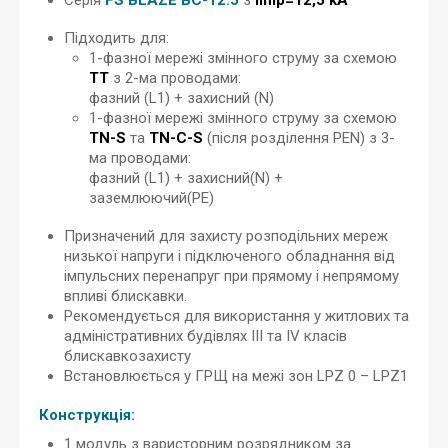
Серія
FS BLAZE BC-12.5
з
Іimp=12,5 kA
Підходить для:
1-фазної мережі змінного струму за схемою
T
T
з 2-ма проводами:
фазний (L1) + захисний (N)
1-фазної мережі змінного струму за схемою
TN-S
та
TN-C-S
(після розділення PEN) з 3-
ма проводами:
фазний (L1) + захисний(N) +
заземлюючий(PE)
Призначений для захисту розподільних мереж
низької напруги і підключеного обладнання від
імпульсних перенапруг при прямому і непрямому
впливі блискавки.
Рекомендується для використання у житлових та
адміністративних будівлях ІІІ та IV класів
блискавкозахисту
Встановлюється у ГРЩ на межі зон LPZ 0 – LPZ1
Конструкція:
1 модуль з варисторним розрядником за