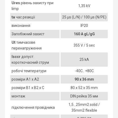
Ures
рівень захисту при
1,35 kV
Iimp
ta
час реакції
25 µs (L/N) / 100 µs (N/PE)
виконання
IP20
Запобіжний захист
160 A gL/gG
Ut
тимчасове
355 V / 5 sec
перенапруження
Isccr
допуст.
25 kA
короткочасний струм
робочі температури
-40C.. +80C
розміри A1 x A2
90 x 36 mm
розміри B1 x B2 x C
80 x 52 x 35 mm
монтаж
DIN рейка 35 мм
1,5...25mm2 solid /
підключення провідника
35mm2 flexible