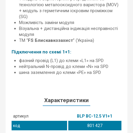
технологією металооксидного варистора (MOV)
+ модуль з герметичним іскровим проміжком
(SG)
Можливість заміни модуля
Візуальна + дистанційна індикація несправності
модуля
ТМ “
FS Блискавкозахист
” (Україна)
Підключення по схемі 1+1:
фазний провід (L1) до клеми «L1» на SPD
нейтральний N-провід до клеми «N» на SPD
шина заземлення до клеми «PE» на SPD
Характеристики
артикул
BLP BC-12.5 V1+1
код
801 427