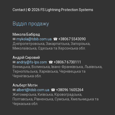
Contact | © 2026 FS Lightning Protection Systems
Відділ продажу
Микола Бабірад
✉
mykola@tdsb.com.ua
☎ +38067 5543090
Дніпропетровська, Закарпатська, Запорізька,
Миколаївська, Одеська та Херсонська обл.
Андрій Сировий
✉
andriy@fs-lps.com
☎ +38067 6730111
Вінницька, Волинська, Івано-Франківська, Львівська,
Тернопільська, Харківська, Чернівецька та
Чернігівська обл.
Альберт Мотін
✉
albert@tdsb.com.ua
☎ +38096 1605264
Житомирська, Київська, Кіровоградська,
Полтавська, Рівненська, Сумська, Хмельницька та
Черкаська обл.