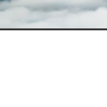
Технічна підтримка
Якщо у Вас виникли запитання щодо розрахунку LPS чи
оцінки ризиків, надішліть Ваше запитання на емейл:
🖂
support@fs-lps.com