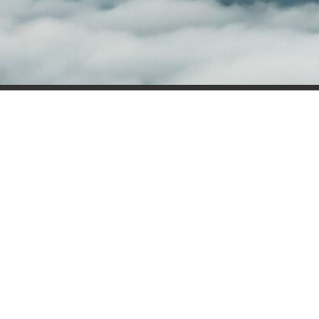
Відділ продажу
Микола Бабірад
✉
mykola@tdsb.com.ua
☎ +38067 5543090
Дніпропетровська, Закарпатська, Запорізька,
Миколаївська, Одеська та Херсонська обл.
Андрій Сировий
✉
andriy@fs-lps.com
☎ +38067 6730111
Вінницька, Волинська, Івано-Франківська, Львівська,
Тернопільська, Харківська, Чернівецька та Чернігівська
обл.
Альберт Мотін
✉
albert@tdsb.com.ua
☎ +38096 1605264