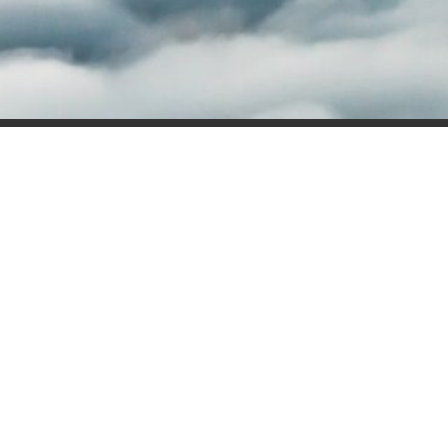
Контакти
ТзОВ “Торговий Дім “Системи Безпеки”
ТзОВ “ФС Блискавкозахист”
79058, м. Львів, вул. Торф’яна, 25
адреса:
info@tdsb.com.ua
mail:
(067) 5543090
тел:
(067) 680 30 90 (бухгалтерія)
моб: