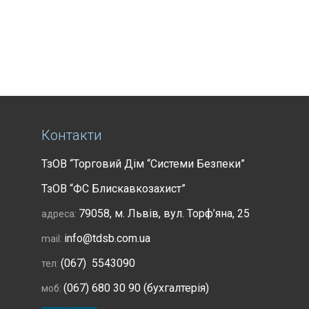
Контакти
ТзОВ “Торговий Дім “Системи Безпеки”
ТзОВ “ФС Блискавкозахист”
79058, м. Львів, вул. Торф’яна, 25
адреса:
info@tdsb.com.ua
mail:
(067) 5543090
тел:
(067) 680 30 90 (бухгалтерія)
моб: