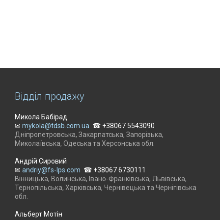
Відділ продажу
Микола Бабірад
✉
mykola@tdsb.com.ua
☎ +38067 5543090
Дніпропетровська, Закарпатська, Запорізька,
Миколаївська, Одеська та Херсонська обл.
Андрій Сировий
✉
andriy@fs-lps.com
☎ +38067 6730111
Вінницька, Волинська, Івано-Франківська, Львівська,
Тернопільська, Харківська, Чернівецька та Чернігівська
обл.
Альберт Мотін