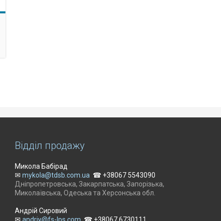
Відділ продажу
Микола Бабірад
✉
mykola@tdsb.com.ua
☎ +38067 5543090
Дніпропетровська, Закарпатська, Запорізька,
Миколаївська, Одеська та Херсонська обл.
Андрій Сировий
✉
andriy@fs-lps.com
☎ +38067 6730111