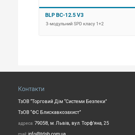
BLP BC-12.5 V3
3-модульний SPD класу 1+2
Контакти
ТзОВ “Торговий Дім “Системи Безпеки”
ТзОВ “ФС Блискавкозахист”
79058, м. Львів, вул. Торф’яна, 25
адреса:
info@tdsb.com.ua
mail: