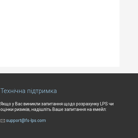
Технічна підтримка
Якщо у Вас виникли запитання щодо розрахунку LPS чи
оцінки ризиків, надішліть Ваше запитання на емейл:
🖂
support@fs-lps.com