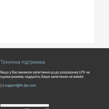
Технічна підтримка
Якщо у Вас виникли запитання щодо розрахунку LPS чи
оцінки ризиків, надішліть Ваше запитання на емейл:
🖂
support@fs-lps.com