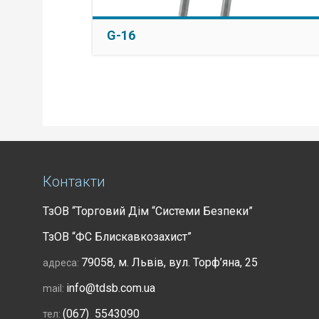
G-16
Контакти
ТзОВ “Торговий Дім “Системи Безпеки”
ТзОВ “ФС Блискавкозахист”
79058, м. Львів, вул. Торф’яна, 25
адреса:
info@tdsb.com.ua
mail:
(067) 5543090
тел: