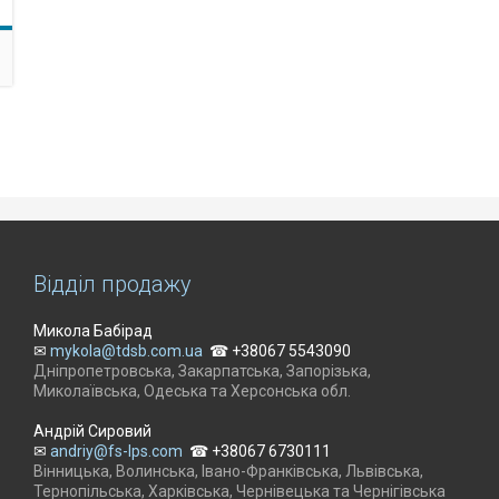
Відділ продажу
Микола Бабірад
✉
mykola@tdsb.com.ua
☎ +38067 5543090
Дніпропетровська, Закарпатська, Запорізька,
Миколаївська, Одеська та Херсонська обл.
Андрій Сировий
✉
andriy@fs-lps.com
☎ +38067 6730111
Вінницька, Волинська, Івано-Франківська, Львівська,
Тернопільська, Харківська, Чернівецька та Чернігівська