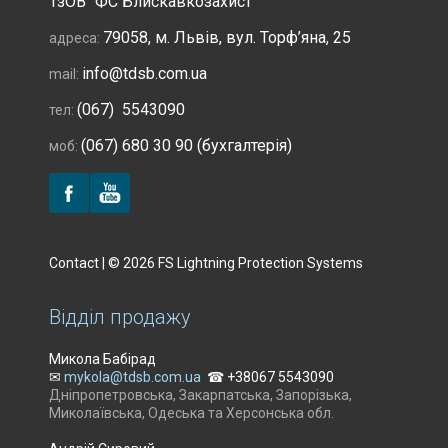
ТзОВ “ФС Блискавкозахист”
79058, м. Львів, вул. Торф’яна, 25
адреса:
info@tdsb.com.ua
mail:
(067) 5543090
тел:
(067) 680 30 90 (бухгалтерія)
моб:
Contact | © 2026 FS Lightning Protection Systems
Відділ продажу
Микола Бабірад
✉
mykola@tdsb.com.ua
☎ +38067 5543090
Дніпропетровська, Закарпатська, Запорізька,
Миколаївська, Одеська та Херсонська обл.